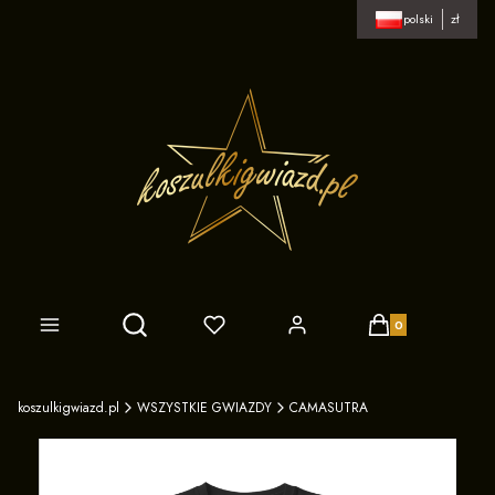
polski
zł
Produkty w koszy
Otwórz wyszukiwarkę
koszulkigwiazd.pl
WSZYSTKIE GWIAZDY
CAMASUTRA