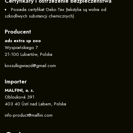
Certyfikaty i ostrzeżenie bezpieczeństwa
Posiada certyfikat Oeko-Tex (tekstylia są wolne od
szkodliwych substancji chemicznych).
Producent
ads extra sp zoo
Wyspiańskiego 7
21-100 Lubartów, Polska
koszulkigwiazd@gmail.com
Importer
MALFINI, a. s.
Oblouková 391
403 40 Ústí nad Labem, Polska
info-product@malfini.com