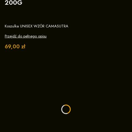
200G
Koszulka UNISEX WZÓR CAMASUTRA
Przejdź do pełnego opisu
Cena
69,00 zł
Wybierz wariant produktu:
Poszczególne warianty mogą różnić się ceną
*
Wybierz rozmiar
XS
S
M
L