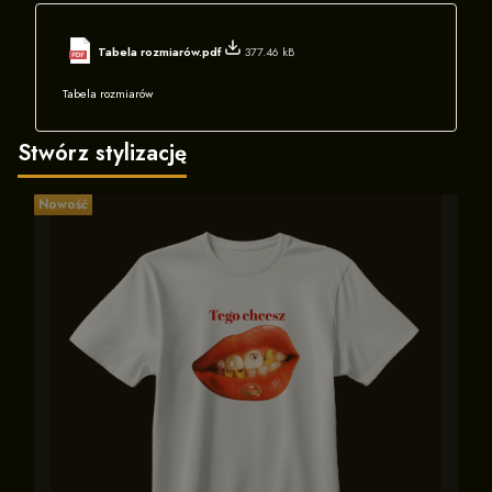
Tabela rozmiarów.pdf
377.46 kB
Tabela rozmiarów
Stwórz stylizację
Nowość