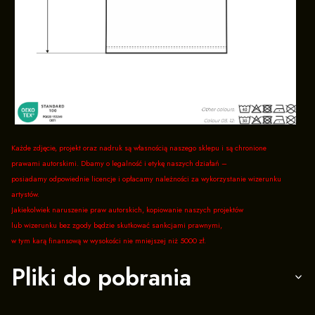
Każde zdjęcie, projekt oraz nadruk są własnością naszego sklepu i są chronione
prawami autorskimi. Dbamy o legalność i etykę naszych działań –
posiadamy odpowiednie licencje i opłacamy należności za wykorzystanie wizerunku
artystów.
Jakiekolwiek naruszenie praw autorskich, kopiowanie naszych projektów
lub wizerunku bez zgody będzie skutkować sankcjami prawnymi,
w tym karą finansową w wysokości nie mniejszej niż 5000 zł.
Pliki do pobrania