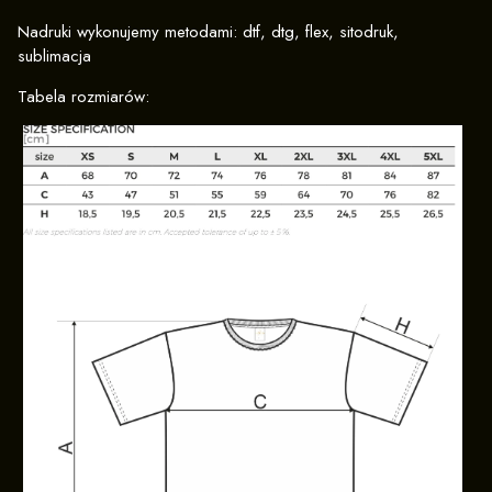
Nadruki wykonujemy metodami: dtf, dtg, flex, sitodruk,
sublimacja
Tabela rozmiarów: