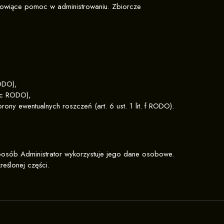
nowiące pomoc w administrowaniu. Zbiorcze
RODO),
. c RODO),
ony ewentualnych roszczeń (art. 6 ust. 1 lit. f RODO).
 sposób Administrator wykorzystuje jego dane osobowe.
reślonej części.