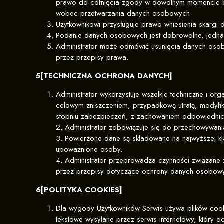
prawo do cofnięcia zgody w dowolnym momencie b
wobec przetwarzania danych osobowych.
Użytkownikowi przysługuje prawo wniesienia skar
Podanie danych osobowych jest dobrowolne, jednak
Administrator może odmówić usunięcia danych osob
przez przepisy prawa.
5[TECHNICZNA OCHRONA DANYCH]
Administrator wykorzystuje wszelkie techniczne i 
celowym zniszczeniem, przypadkową utratą, modyfi
stopniu zabezpieczeń, z zachowaniem odpowiednic
2. Administrator zobowiązuje się do przechowywan
3. Powierzone dane są składowane na najwyższej kl
upoważnione osoby.
4. Administrator przeprowadza czynności związan
przez przepisy dotyczące ochrony danych osobow
6[POLITYKA COOKIES]
Dla wygody Użytkowników Serwis używa plików cookie
tekstowe wysyłane przez serwis internetowy, który od