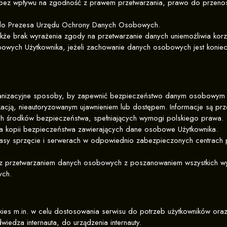
ez wpływu na zgodność z prawem przetwarzania, prawo do przenosz
gi do Prezesa Urzędu Ochrony Danych Osobowych.
że brak wyrażenia zgody na przetwarzanie danych uniemożliwia korz
owych Użytkownika, jeżeli zachowanie danych osobowych jest koniec
organizacyjne sposoby, by zapewnić bezpieczeństwo danym osobowym 
kacją, nieautoryzowanym ujawnieniem lub dostępem. Informacje są p
h środków bezpieczeństwa, spełniających wymogi polskiego prawa.
ia kopii bezpieczeństwa zawierających dane osobowe Użytkownika.
asy sprzęcie i serwerach w odpowiednio zabezpieczonych centrach p
e z przetwarzaniem danych osobowych z poszanowaniem wszystkich w
ych.
s m.in. w celu dostosowania serwisu do potrzeb użytkowników oraz w 
wiedza internauta, do urządzenia internauty.