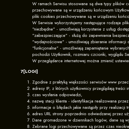
W ramach Serwisu stosowane są dwa typy plików cook
przechowywane są w urządzeniu końcowym Użytkownik
pliki cookies przechowywane są w urządzeniu końco
W Serwisie wykorzystujemy następujące rodzaje pli
"niezbędne" - umożliwiają korzystanie z usług dost
"zabezpieczające" - służą do zapewnienia bezpiecz
"wydajnościowe" - umożliwiają zbieranie informacji 
"funkcjonalne" - umożliwiają zapamiętanie wybranych
pochodzi Użytkownik, rozmiaru czcionki, wyglądu Ser
W przeglądarce internetowej można zmienić ustawie
7[LOGI]
Zgodnie z praktyką większości serwisów www prze
adresy IP, z których użytkownicy przeglądają treści
czas wysłania odpowiedzi,
nazwę stacji klienta - identyfikacja realizowana prz
informacje o błędach jakie nastąpiły przy realizacji 
adres URL strony poprzednio odwiedzanej przez użyt
Dane gromadzone w dziennikach logów, dane są wyk
Zebrane logi przechowywane są przez czas nieokreś