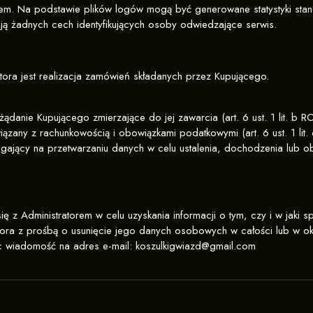
em. Na podstawie plików logów mogą być generowane statystyki sta
ają żadnych cech identyfikujących osoby odwiedzające serwis.
ora jest realizacja zamówień składanych przez Kupującego.
danie Kupującego zmierzające do jej zawarcia (art. 6 ust. 1 lit. b 
iązany z rachunkowością i obowiązkami podatkowymi (art. 6 ust. 1 lit
gający na przetwarzaniu danych w celu ustalenia, dochodzenia lub obr
ę z Administratorem w celu uzyskania informacji o tym, czy i w jaki
tora z prośbą o usunięcie jego danych osobowych w całości lub w ok
ąc wiadomość na adres e-mail: koszulkigwiazd@gmail.com