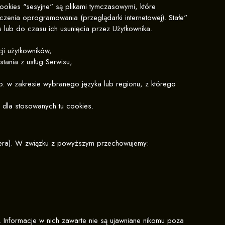
ookies "sesyjne" są plikami tymczasowymi, które
enia oprogramowania (przeglądarki internetowej). Stałe"
lub do czasu ich usunięcia przez Użytkownika.
ji użytkowników,
tania z usług Serwisu,
np. w zakresie wybranego języka lub regionu, z którego
 dla stosowanych tu cookies.
wera). W związku z powyższym przechowujemy:
 Informacje w nich zawarte nie są ujawniane nikomu poza