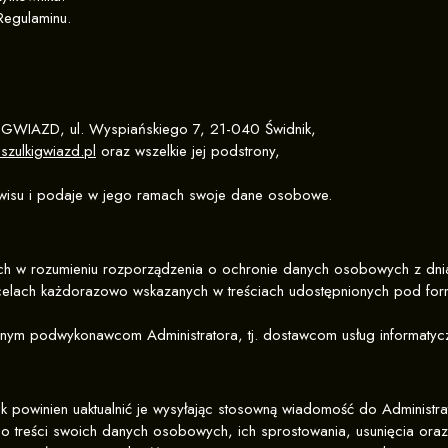
 Regulaminu.
 GWIAZD, ul. Wyspiańskiego 7, 21-040 Świdnik,
oszulkigwiazd.pl
oraz wszelkie jej podstrony,
Serwisu i podaje w jego ramach swoje dane osobowe.
ych w rozumieniu rozporządzenia o ochronie danych osobowych z dni
 i celach każdorazowo wskazanych w treściach udostępnionych pod fo
 podwykonawcom Administratora, tj. dostawcom usług informatycznyc
powinien uaktualnić je wysyłając stosowną wiadomość do Administra
o treści swoich danych osobowych, ich sprostowania, usunięcia oraz