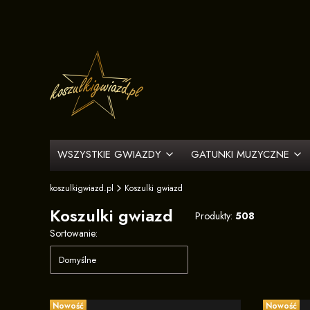
WSZYSTKIE GWIAZDY
GATUNKI MUZYCZNE
koszulkigwiazd.pl
Koszulki gwiazd
Koszulki gwiazd
Produkty:
508
Lista produktów
Sortowanie:
Domyślne
Nowość
Nowość