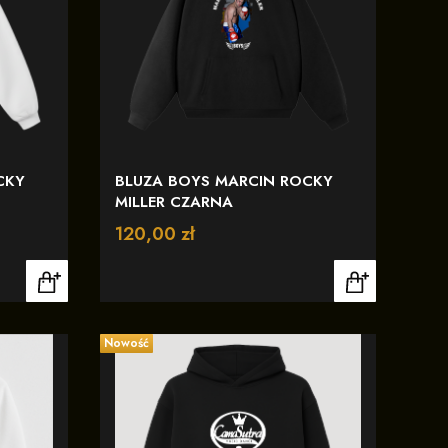
CKY
BLUZA BOYS MARCIN ROCKY
MILLER CZARNA
Cena
120,00 zł
Nowość