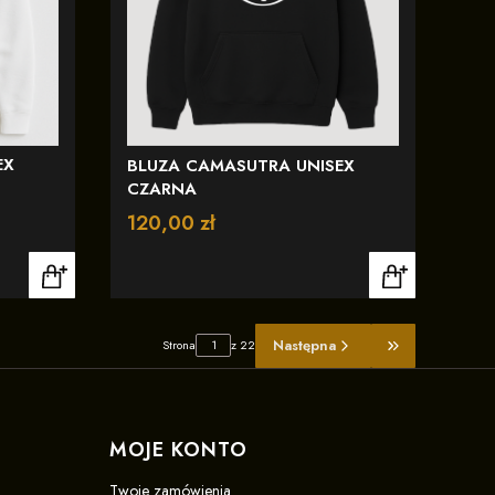
EX
BLUZA CAMASUTRA UNISEX
CZARNA
Cena
120,00 zł
Następna
Strona
z 22
Przejdź do osta
MOJE KONTO
Twoje zamówienia