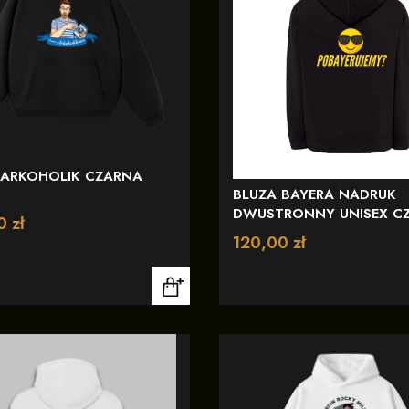
 ARKOHOLIK CZARNA
BLUZA BAYERA NADRUK
DWUSTRONNY UNISEX C
0 zł
Cena
120,00 zł