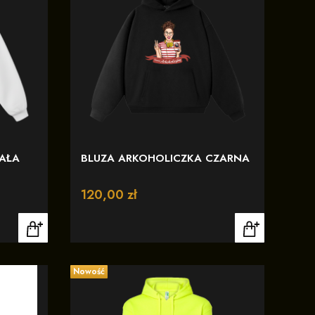
IAŁA
BLUZA ARKOHOLICZKA CZARNA
Cena
120,00 zł
Nowość