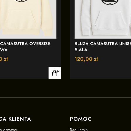
 CAMASUTRA OVERSIZE
BLUZA CAMASUTRA UNIS
OWA
BIAŁA
0 zł
Cena
120,00 zł
GA KLIENTA
POMOC
ty dostawy
Regulamin