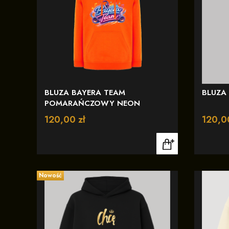
BLUZA BAYERA TEAM
BLUZA 
POMARAŃCZOWY NEON
Cena
120,00 zł
Cena
120,0
Nowość