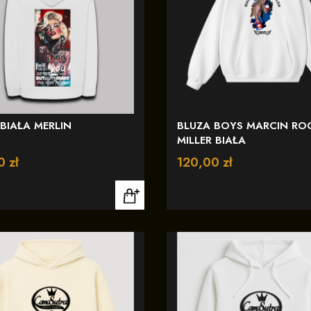
BIAŁA MERLIN
BLUZA BOYS MARCIN RO
MILLER BIAŁA
0 zł
Cena
120,00 zł