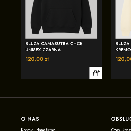
BLUZA CAMASUTRA CHCĘ
BLUZA
UNISEX CZARNA
KREM
Cena
120,00 zł
Cena
120,0
Linki w stopce
O NAS
OBSŁU
Kontakt i dane firmy
Czas i kosz