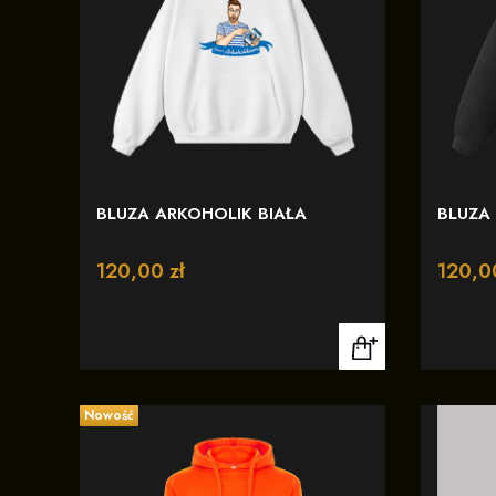
BLUZA ARKOHOLIK BIAŁA
BLUZA
Cena
120,00 zł
Cena
120,0
Nowość