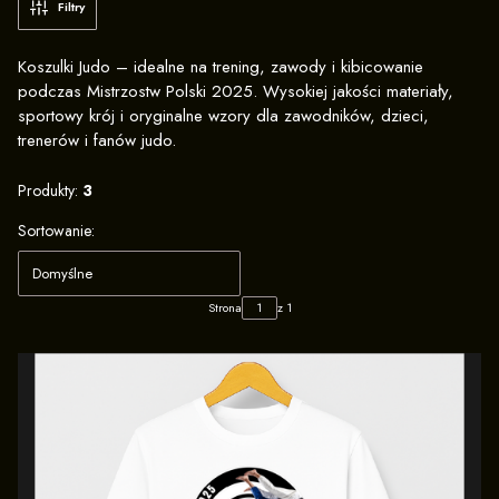
Filtry
Koszulki Judo – idealne na trening, zawody i kibicowanie
podczas Mistrzostw Polski 2025. Wysokiej jakości materiały,
sportowy krój i oryginalne wzory dla zawodników, dzieci,
trenerów i fanów judo.
Produkty:
3
Lista produktów
Sortowanie:
Domyślne
Strona
z 1