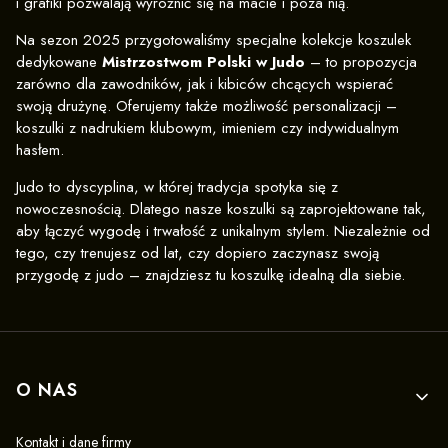
i grafiki pozwalają wyróżnić się na macie i poza nią.
Na sezon 2025 przygotowaliśmy specjalne kolekcje koszulek
dedykowane
Mistrzostwom Polski w Judo
– to propozycja
zarówno dla zawodników, jak i kibiców chcących wspierać
swoją drużynę. Oferujemy także możliwość personalizacji –
koszulki z nadrukiem klubowym, imieniem czy indywidualnym
hasłem.
Judo to dyscyplina, w której tradycja spotyka się z
nowoczesnością. Dlatego nasze koszulki są zaprojektowane tak,
aby łączyć wygodę i trwałość z unikalnym stylem. Niezależnie od
tego, czy trenujesz od lat, czy dopiero zaczynasz swoją
przygodę z judo – znajdziesz tu koszulkę idealną dla siebie.
Linki w stopce
O NAS
Kontakt i dane firmy