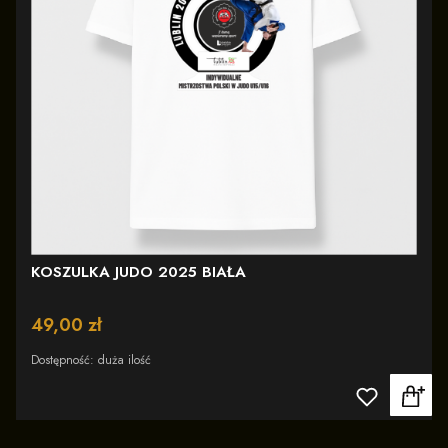
KOSZULKA JUDO 2025 BIAŁA
Cena
49,00 zł
Dostępność:
duża ilość