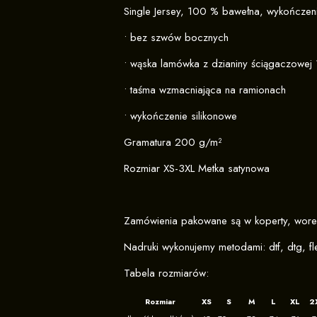
Single Jersey, 100 % bawełna, wykończeni
• bez szwów bocznych
• wąska lamówka z dzianiny ściągaczowej 
• taśma wzmacniająca na ramionach
• wykończenie silikonowe
Gramatura 200 g/m²
Rozmiar XS-3XL Metka satynowa
Zamówienia pakowane są w koperty, wore
Nadruki wykonujemy metodami: dtf, dtg, fle
Tabela rozmiarów:
Rozmiar
XS
S
M
L
XL
2