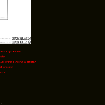
klepu i są chronione
iałań –
wykorzystanie wizerunku artystów.
ch projektów
wnymi,
.