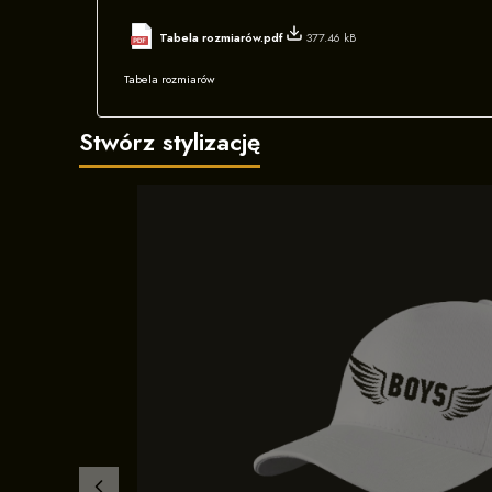
Tabela rozmiarów.pdf
377.46 kB
Tabela rozmiarów
Stwórz stylizację