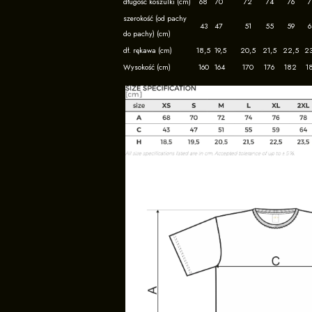
długość koszulki (cm)
68
70
72
74
76
7
szerokość (od pachy
43
47
51
55
59
6
do pachy) (cm)
dł. rękawa (cm)
18,5
19,5
20,5
21,5
22,5
23
Wysokość (cm)
160
164
170
176
182
1