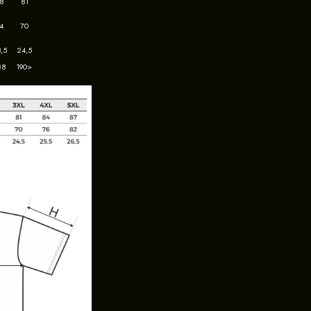
8
81
4
70
,5
24,5
88
190>