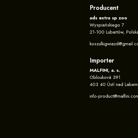
Producent
ads extra sp zoo
Wyspiańskiego 7
21-100 Lubartów, Polsk
koszulkigwiazd@gmail.
Importer
MALFINI, a. s.
Oblouková 391
403 40 Ústí nad Labem
info-product@malfini.co