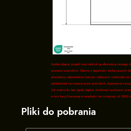
Każde zdjęcie, projekt oraz nadruk są własnością naszego s
prawami autorskimi. Dbamy o legalność i etykę naszych dz
posiadamy odpowiednie licencje i opłacamy należności za 
Jakiekolwiek naruszenie praw autorskich, kopiowanie naszy
lub wizerunku bez zgody będzie skutkować sankcjami pra
w tym karą finansową w wysokości nie mniejszej niż 5000 zł
Pliki do pobrania