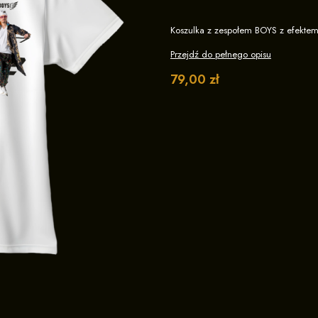
Koszulka z zespołem BOYS z efektem
Przejdź do pełnego opisu
Cena
79,00 zł
Wybierz wariant produktu:
Poszczególne warianty mogą różnić s
*
Wybierz rozmiar
XS
S
M
L
XL