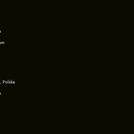
a
com
, Polska
m