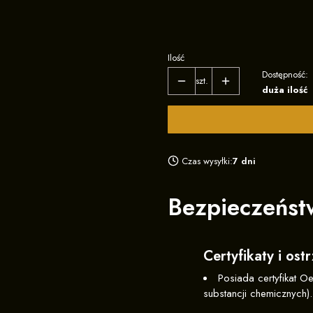
2XL
3XL
Ilość
Dostępność:
szt.
duża ilość
Czas wysyłki:
7 dni
Bezpieczeńst
Certyfikaty i os
Posiada certyfikat O
substancji chemicznych).