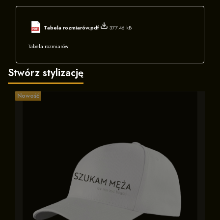
Tabela rozmiarów.pdf
377.46 kB
Tabela rozmiarów
Stwórz stylizację
Nowość