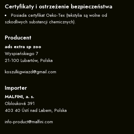
Certyfikaty i ostrzeżenie bezpieczeństwa
Posiada certyfikat Oeko-Tex (tekstylia są wolne od
szkodliwych substancji chemicznych).
Producent
ads extra sp zoo
Wyspiańskiego 7
21-100 Lubartów, Polska
koszulkigwiazd@gmail.com
Importer
MALFINI, a. s.
Oblouková 391
403 40 Ústí nad Labem, Polska
info-product@malfini.com