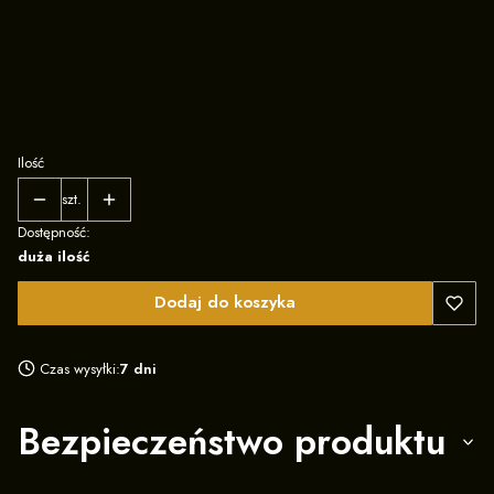
XL
2XL
3XL
Ilość
szt.
Dostępność:
duża ilość
Dodaj do koszyka
Czas wysyłki:
7 dni
Bezpieczeństwo produktu