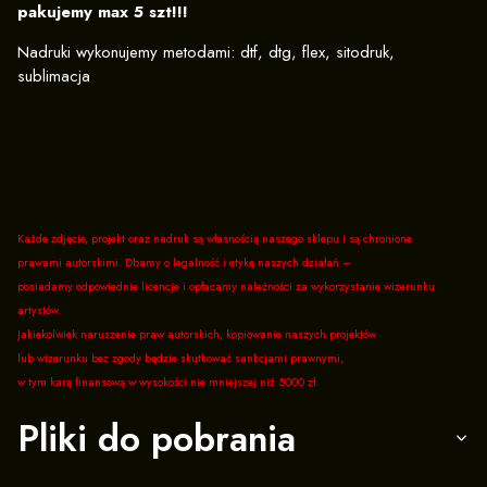
pakujemy max 5 szt!!!
Nadruki wykonujemy metodami: dtf, dtg, flex, sitodruk,
sublimacja
Każde zdjęcie, projekt oraz nadruk są własnością naszego sklepu i są chronione
prawami autorskimi. Dbamy o legalność i etykę naszych działań –
posiadamy odpowiednie licencje i opłacamy należności za wykorzystanie wizerunku
artystów.
Jakiekolwiek naruszenie praw autorskich, kopiowanie naszych projektów
lub wizerunku bez zgody będzie skutkować sankcjami prawnymi,
w tym karą finansową w wysokości nie mniejszej niż 5000 zł.
Pliki do pobrania