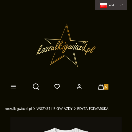
polski
zł
Produkty w koszy
Otwórz wyszukiwarkę
koszulkigwiazd.pl
WSZYSTKIE GWIAZDY
EDYTA FOLWARSKA