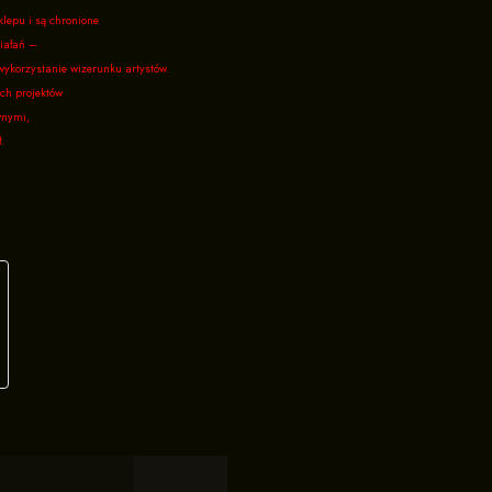
klepu i są chronione
iałań –
wykorzystanie wizerunku artystów.
ch projektów
wnymi,
.