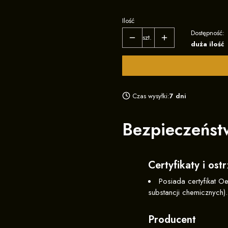
3XL
Ilość
Dostępność:
szt.
duża ilość
Czas wysyłki:
7 dni
Bezpieczeńst
Certyfikaty i os
Posiada certyfikat O
substancji chemicznych).
Producent