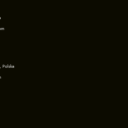
a
com
, Polska
m