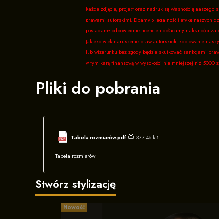
Każde zdjęcie, projekt oraz nadruk są własnością naszego s
prawami autorskimi. Dbamy o legalność i etykę naszych dz
posiadamy odpowiednie licencje i opłacamy należności za 
Jakiekolwiek naruszenie praw autorskich, kopiowanie naszy
lub wizerunku bez zgody będzie skutkować sankcjami pra
w tym karą finansową w wysokości nie mniejszej niż 5000 zł
Pliki do pobrania
Tabela rozmiarów.pdf
377.46 kB
Tabela rozmiarów
Stwórz stylizację
Nowość