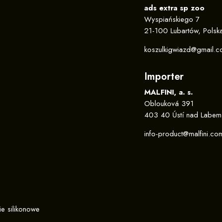
ads extra sp zoo
Wyspiańskiego 7
21-100 Lubartów, Polsk
koszulkigwiazd@gmail.
Importer
MALFINI, a. s.
Oblouková 391
403 40 Ústí nad Labem
info-product@malfini.co
e silikonowe