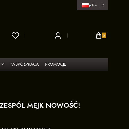
polski
zł
Produkty w koszy
WSPÓŁPRACA
PROMOCJE
 ZESPÓŁ MEJK NOWOŚĆ!